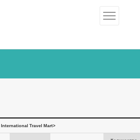
Toggle
navigation
ternational Travel Mart>