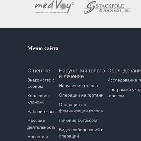
Меню сайта
О центре
Нарушения голоса
Обследовани
и лечение
Знакомство с
Исследование г
Нарушения голоса
Есоном
Программа уход
Операции на гортани
Коллектив
голосом
клиники
Операция по
феминизации голоса
Рабочие часы
Лечение ботоксом
Научная
деятельность
Видео заболеваний и
операций
Новости и