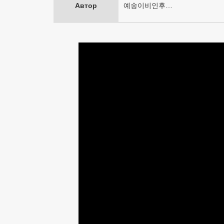
Автор
예송이비인후…
-
Галерея
центра