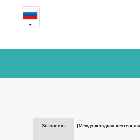
Участие
본
문
центра
내
용
голоса
바
로
Есон
가
в
기
<2020
Seoul
Medical
Tourism
International
Travel
Заголовок
[Международная деятельность
Mart>