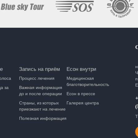
н
е
Запись на приём
Есон внутри
Ч
олоса
Процесс лечения
Медицинская
п
благотворительность
Е
а за
Важная информация
до и после операции
Есон в прессе
+
Страны, из которых
Галерея центра
приезжают на лечение
Т
Полезная информация