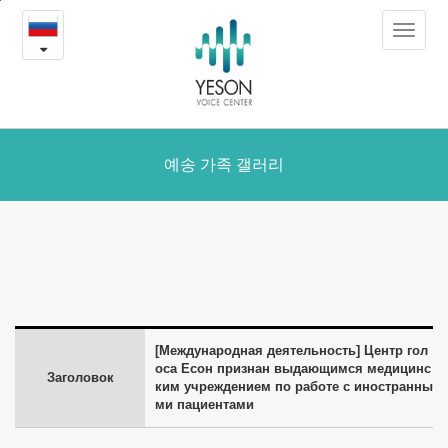
Центр
본
Toggle
문
голоса
navigat
내
용
Есон
바
로
признан
가
выдающимся
예송 가족 갤러리
기
медицинским
учреждением
по
работе
[Международная деятельность] Центр гол
с
оса Есон признан выдающимся медицинс
Заголовок
ким учреждением по работе с иностранны
иностранными
ми пациентами
пациентами