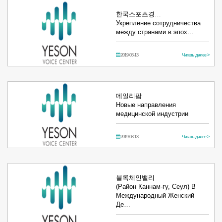
한국스포츠경…
Укрепление сотрудничества
между странами в эпох…
2019-03-13
Читать далее >
데일리팜
Новые направления
медицинской индустрии
2019-03-13
Читать далее >
블록체인밸리
(Район Каннам-гу, Сеул) В
Международный Женский
Де…