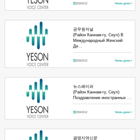
2019-03-12
Читать далее >
공무원저널
(Район Каннам-гу, Сеул) В
Международный Женский
Де…
2019-03-12
Читать далее >
뉴스페이퍼
(Район Каннам-гу, Сеул)
Поздравление иностранных …
2019-03-12
Читать далее >
광명지역신문