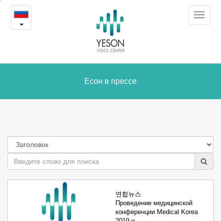
Есон
본
Toggle
문
в
navigat
내
용
прессе
바
로
가
Есон в прессе
기
연합뉴스
Проведение медицинской
конференции Medical Korea
2019 и …