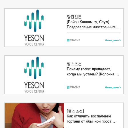
당진신문
(Район Каннам-гу, Сеул)
Поздравление иностранных …
2019-03-12
Читать далее >
헬스조선
Почему голос пропадает,
когда мы устаем? [Колонка …
2019-02-13
Читать далее >
[헬스조선]
Как отличить воспаление
гортани от обычной прост…