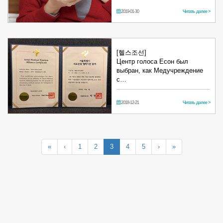
2019-01-30
Читать далее >
[헬스조선]
Центр голоса Есон был
выбран, как Медучреждение
с…
2018-12-21
Читать далее >
«
‹
1
2
3
4
5
›
»