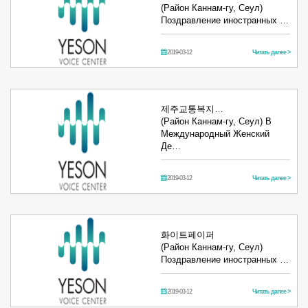
(Район Каннам-гу, Сеул)
Поздравление иностранных …
2019-03-12
Читать далее >
제주교통복지…
(Район Каннам-гу, Сеул) В
Международный Женский
Де…
2019-03-12
Читать далее >
화이트페이퍼
(Район Каннам-гу, Сеул)
Поздравление иностранных …
2019-03-12
Читать далее >