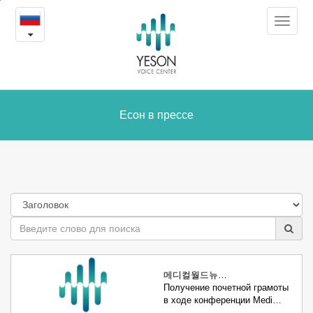
Есон
본
Toggle
문
в
navigat
내
용
прессе
바
로
가
Есон в прессе
기
메디컬월드뉴…
Получение почетной грамоты
в ходе конференции Medi…