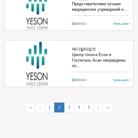
Представителями лучших
медицинских учреждений н…
2019-03-13
Читать далее >
메디칼타임즈
Центр голоса Есон и
Госпиталь Асан награждены
по…
2019-03-13
Читать далее >
«
‹
1
2
3
4
5
›
»