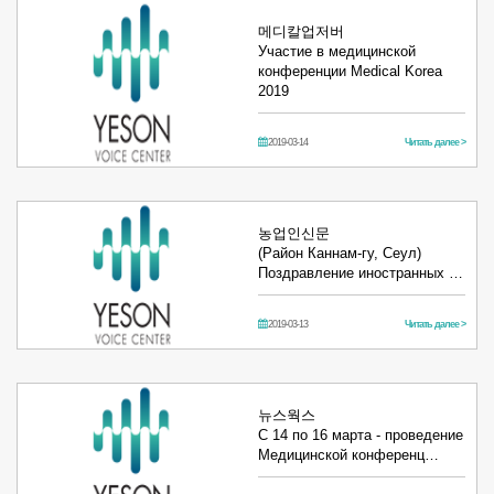
메디칼업저버
Участие в медицинской
конференции Medical Korea
2019
2019-03-14
Читать далее >
농업인신문
(Район Каннам-гу, Сеул)
Поздравление иностранных …
2019-03-13
Читать далее >
뉴스웍스
С 14 по 16 марта - проведение
Медицинской конференц…