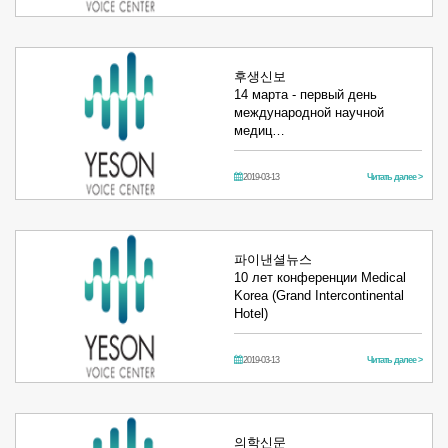
후생신보
14 марта - первый день
международной научной
медиц…
2019-03-13
Читать далее >
파이낸셜뉴스
10 лет конференции Medical
Korea (Grand Intercontinental
Hotel)
2019-03-13
Читать далее >
의학신문