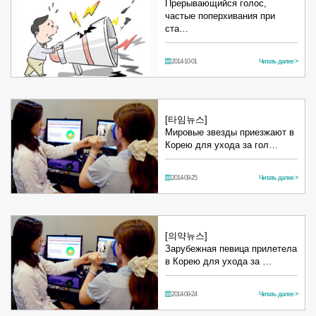
Прерывающийся голос,
частые поперхивания при
ста…
2014-10-01
Читать далее >
[타임뉴스]
Мировые звезды приезжают в
Корею для ухода за гол…
2014-09-25
Читать далее >
[의약뉴스]
Зарубежная певица прилетела
в Корею для ухода за …
2014-09-24
Читать далее >