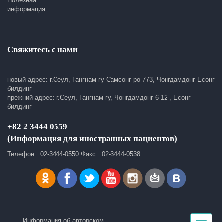
Полезная
информация
Свяжитесь с нами
новый адрес: г.Сеул, Гангнам-гу Самсонг-ро 773, Чонгдамдонг Есонг
билдинг
прежний адрес: г.Сеул, Гангнам-гу, Чонгдамдонг 6-12 , Есонг
билдинг
+82 2 3444 0559
(Информация для иностранных пациентов)
Телефон : 02-3444-0550 Факс : 02-3444-0538
Информация об авторском
Toggle