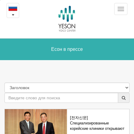
Есон
본
Toggle
문
в
navigat
내
용
прессе
바
로
가
Есон в прессе
기
[전자신문]
Специализированные
корейские клиники открывают
…