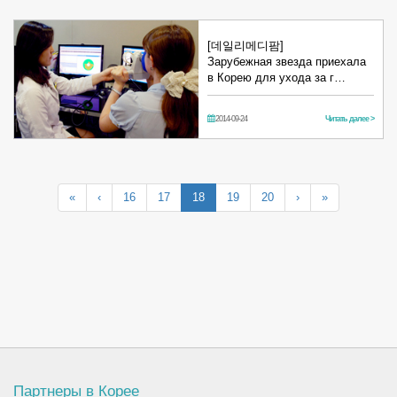
[데일리메디팜]
Зарубежная звезда приехала
в Корею для ухода за г…
2014-09-24
Читать далее >
«
‹
16
17
18
19
20
›
»
Партнеры в Корее