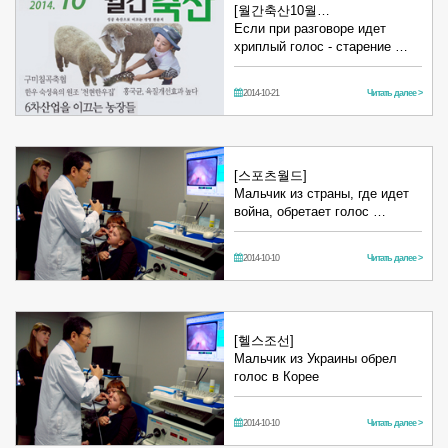
[월간축산10월…
Если при разговоре идет
хриплый голос - старение …
2014-10-21
Читать далее >
[스포츠월드]
Мальчик из страны, где идет
война, обретает голос …
2014-10-10
Читать далее >
[헬스조선]
Мальчик из Украины обрел
голос в Корее
2014-10-10
Читать далее >