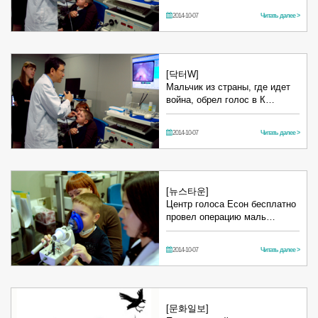
2014-10-07
Читать далее >
[닥터W]
Мальчик из страны, где идет
война, обрел голос в К…
2014-10-07
Читать далее >
[뉴스타운]
Центр голоса Есон бесплатно
провел операцию маль…
2014-10-07
Читать далее >
[문화일보]