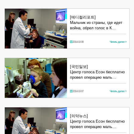
[메디컬리포트]
Мальчик из страны, где идет
война, обрел голос в К…
2014-10-08
Читать далее >
[국민일보]
Центр голоса Есон бесплатно
провел операцию маль…
2014-10-07
Читать далее >
[의약뉴스]
Центр голоса Есон бесплатно
провел операцию маль…