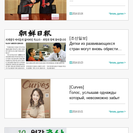
2014-10-24
Читать далее >
[조선일보]
Детки из развивающихся
стран могут вновь обрести…
2014-10-23
Читать далее >
[Curves]
Голос, услышав однажды
который, невозможно забыт
2014-10-21
Читать далее >