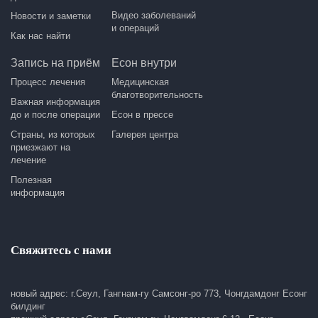
Видео заболеваний
Новости и заметки
и операций
Как нас найти
Запись на приём
Есон внутри
Процесс лечения
Медицинская
благотворительность
Важная информация
до и после операции
Есон в прессе
Страны, из которых
Галерея центра
приезжают на
лечение
Полезная
информация
Свяжитесь с нами
новый адрес: г.Сеул, Гангнам-гу Самсонг-ро 773, Чонгдамдонг Есонг
билдинг