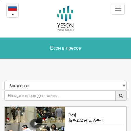
Есон
본
Toggle
문
в
navigat
내
용
прессе
바
로
가
Есон в прессе
기
[tvn]
新복고열풍 집중분석