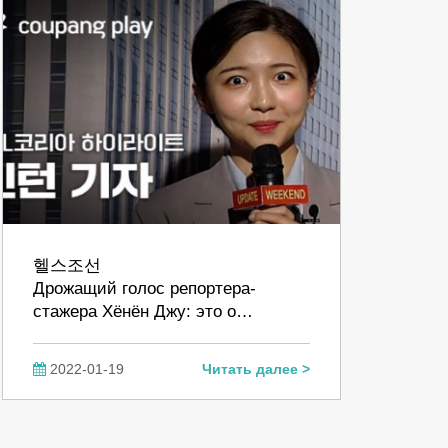
헬스조선
Дрожащий голос репортера-
стажера Хёнён Джу: это о…
2022-01-19
Читать далее >