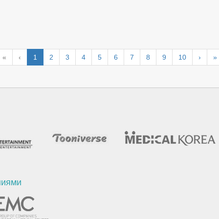
«
‹
1
2
3
4
5
6
7
8
9
10
›
»
ниями