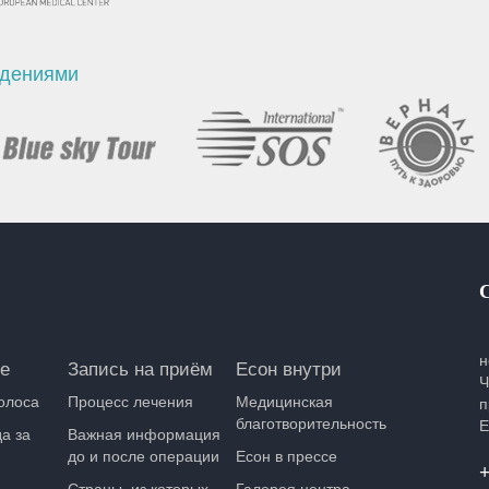
ждениями
н
е
Запись на приём
Есон внутри
Ч
олоса
Процесс лечения
Медицинская
п
благотворительность
Е
а за
Важная информация
до и после операции
Есон в прессе
+