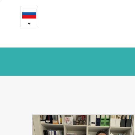
Есон
본
문
в
내
용
прессе
바
로
가
기