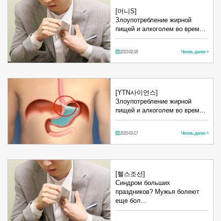
[머니S]
Злоупотребление жирной
пищей и алкоголем во врем…
2015-02-18
Читать далее >
[YTN사이언스]
Злоупотребление жирной
пищей и алкоголем во врем…
2015-02-17
Читать далее >
[헬스조선]
Синдром больших
праздников? Мужья болеют
еще бол…