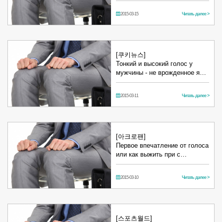
2015-03-15
Читать далее >
[쿠키뉴스]
Тонкий и высокий голос у
мужчины - не врожденное я…
2015-03-11
Читать далее >
[아크로팬]
Первое впечатление от голоса
или как выжить при с…
2015-03-10
Читать далее >
[스포츠월드]