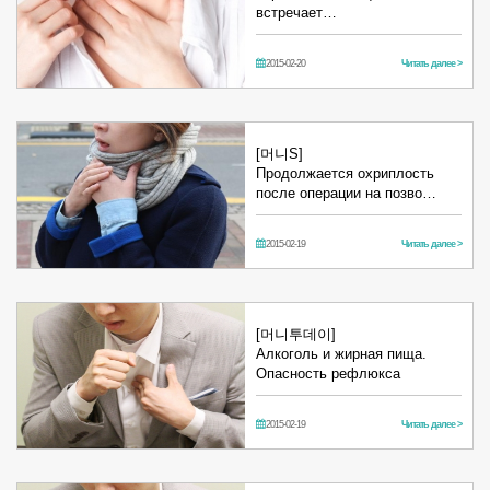
встречает…
2015-02-20
Читать далее >
[머니S]
Продолжается охриплость
после операции на позво…
2015-02-19
Читать далее >
[머니투데이]
Алкоголь и жирная пища.
Опасность рефлюкса
2015-02-19
Читать далее >