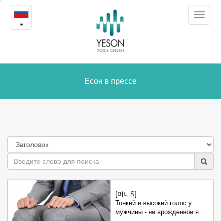
Есон
본
Toggle
문
в
navigat
내
용
прессе
바
로
가
Есон в прессе
기
[머니S]
Тонкий и высокий голос у
мужчины - не врожденное я…