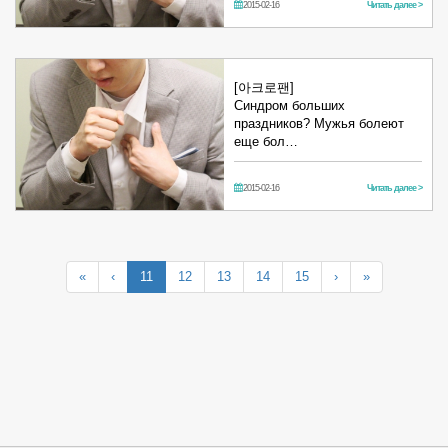
2015-02-16
Читать далее >
[아크로팬]
Синдром больших
праздников? Мужья болеют
еще бол…
2015-02-16
Читать далее >
«
‹
11
12
13
14
15
›
»