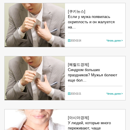
[쿠키뉴스]
Если у мужа появилась
охриплость и он жалуется
на…
2015-02-24
Читать далее >
[헤럴드경제]
Синдром больших
праздников? Мужья болеют
еще бол…
2015-02-21
Читать далее >
[아시아경제]
У людей, которые много
переживают, чаще