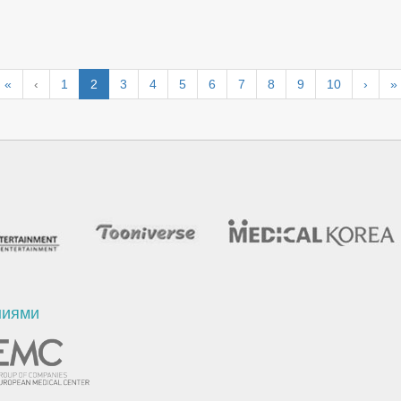
«
‹
1
2
3
4
5
6
7
8
9
10
›
»
ниями