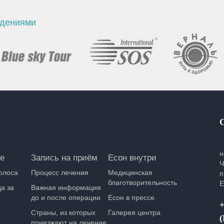
ждениями
н
е
Запись на приём
Есон внутри
Ч
олоса
Процесс лечения
Медицинская
п
благотворительность
Е
а за
Важная информация
до и после операции
Есон в прессе
+
Страны, из которых
Галерея центра
приезжают на лечение