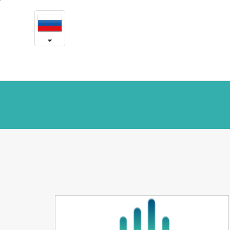
Есон
본
문
в
내
용
прессе
바
로
가
기