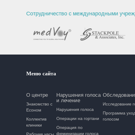
Сотрудничество с международными учре
Меню сайта
О центре
Нарушения голоса
Обследовани
и лечение
Знакомство с
Исследование г
Нарушения голоса
Есоном
Программа уход
Операции на гортани
Коллектив
голосом
клиники
Операция по
феминизации голоса
Рабочие часы