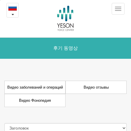
Видео
본
Toggle
문
заболеваний
navigat
내
용
и
바
로
операций
가
후기 동영상
기
Видео заболеваний и операций
Видео отзывы
Видео Фонопедия