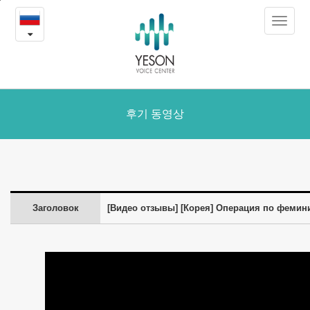
[Корея]
본
Toggle
문
Операция
navigat
내
용
по
바
로
феминизации
가
голоса
후기 동영상
기
(Центр
голоса
Есон)
Заголовок
[Видео отзывы] [Корея] Операция по фемини
-
Видео
заболеваний
и