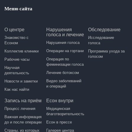
Меню сайта
О центре
Нарушения
Обследование
голоса и лечение
Знакомство с
Исследование
Нарушения голоса
Есоном
голоса
Операции на гортани
Коллектив клиники
Программа ухода за
голосом
Операция по
Рабочие часы
феминизации голоса
Научная
Лечение ботоксом
деятельность
Видео заболеваний
Новости и заметки
и операций
Как нас найти
Запись на приём
Есон внутри
Процесс лечения
Медицинская
благотворительность
Важная информация
до и после операции
Есон в прессе
Страны, из которых
Галерея центра