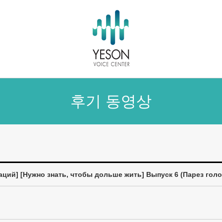
후기 동영상
аций] [Нужно знать, чтобы дольше жить] Выпуск 6 (Парез гол