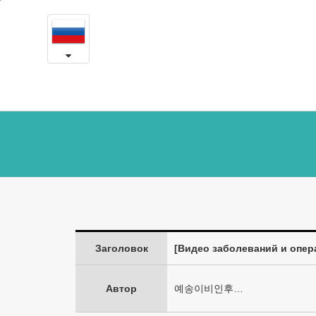
[Нужно
본
문
знать,
내
용
чтобы
바
로
дольше
가
жить]
기
Выпуск
6
(Парез
голосовых
Заголовок
[Видео заболеваний и опер
складок
и
Автор
예송이비인후…
феминизация