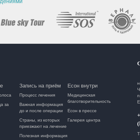
ждениями
н
е
Запись на приём
Есон внутри
Ч
олоса
Процесс лечения
Медицинская
п
благотворительность
Е
а за
Важная информация
до и после операции
Есон в прессе
+
Страны, из которых
Галерея центра
приезжают на лечение
Т
Полезная информация