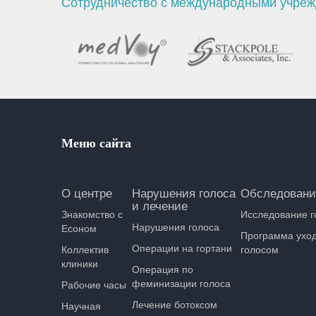
Сотрудничество с международными учре
Меню сайта
О центре
Нарушения голоса
Обследовани
и лечение
Знакомство с
Исследование г
Нарушения голоса
Есоном
Программа уход
Операции на гортани
Коллектив
голосом
клиники
Операция по
феминизации голоса
Рабочие часы
Лечение ботоксом
Научная