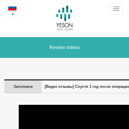
Спустя
본
Toggle
문
1
navigat
내
용
год
바
로
после
가
операции
Review videos
기
по
феминизации
голоса.
Заголовок
[Видео отзывы] Спустя 1 год после операци
-
Видео
заболеваний
и