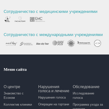
Сотрудничество с медицинскими учреждениями
Сотрудничество с международными учреждениями
Меню сайта
О центре
Нарушения
Обследование
голоса и лечение
Знакомство с
Исследование
Нарушения голоса
Есоном
голоса
Операции на гортани
Коллектив клиники
Программа ухода за
голосом