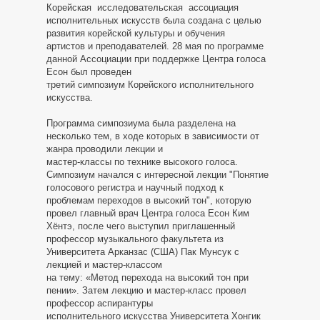
Корейская исследовательская ассоциация
-
исполнительных искусств была создана с целью
развития корейской культуры и обучения
артистов и преподавателей. 28 мая по программе
Новости
данной Ассоциации при поддержке Центра голоса
Есон был проведен
и
третий симпозиум Корейского исполнительного
искусства.
заметки
Программа симпозиума была разделена на
несколько тем, в ходе которых в зависимости от
жанра проводили лекции и
мастер-классы по технике высокого голоса.
Симпозиум начался с интересной лекции "Понятие
голосового регистра и научный подход к
проблемам переходов в высокий тон", которую
провел главный врач Центра голоса Есон Ким
Хёнтэ, после чего выступил приглашенный
профессор музыкального факультета из
Университета Арканзас (США) Пак Мунсук с
лекцией и мастер-классом
на тему: «Метод перехода на высокий тон при
пении». Затем лекцию и мастер-класс провел
профессор аспирантуры
исполнительного искусства Университета Хонгик