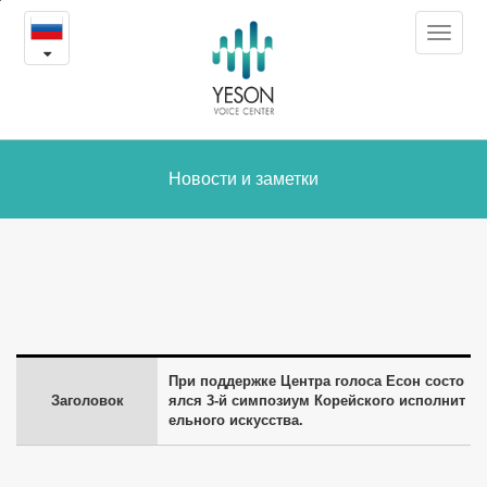
При
본
Toggle
문
поддержке
navigat
내
용
Центра
바
로
голоса
가
Есон
Новости и заметки
기
состоялся
3-
й
симпозиум
При поддержке Центра голоса Есон состо
Корейского
Заголовок
ялся 3-й симпозиум Корейского исполнит
ельного искусства.
исполнительного
искусства.