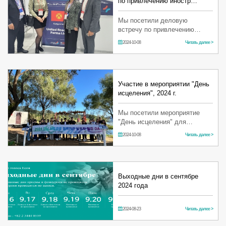
по привлечению иностр…
Мы посетили деловую
встречу по привлечению
иностранных пациентов,
2024-10-08
Читать далее >
организованную Корейским
институтом развития
индустрии здравоохранения!
Беспрестанно налаж…
Участие в мероприятии "День
исцеления", 2024 г.
Мы посетили мероприятие
"День исцеления" для
партнеров организации
2024-10-08
Читать далее >
"Медицинский туризм
Каннама". На мероприятии
освещался маркетинговый
контент, ориентированны…
Выходные дни в сентябре
2024 года
2024-08-23
Читать далее >