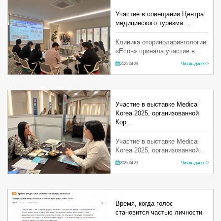
расти.
Участие в совещании Центра
медицинского туризма …
Клиника оториноларингологии
«Есон» приняла участие в
консультативном совещании
2025-04-29
Читать далее >
для руководителей и
специалистов, которое
прошло в Центре медициского
туризма ра…
Участие в выставке Medical
Korea 2025, организованной
Кор…
Участие в выставке Medical
Korea 2025, организованной
Корейским институтом
2025-04-23
Читать далее >
развития индустрии
здравоохранения Центр
голоса клиники
оториноларингологии…
Время, когда голос
становится частью личности