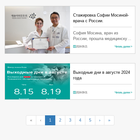
Стажировка Софии Мосиной-
врача с России.
София Мосина, врач из
России, прошла медицинскую
стажировку с 1 по 16 августа
2024-08-21
Читать далее >
в Центре голоса Есон. За
период обучения врач София
имела возможность
непосредств…
Выходные дни в августе 2024
года
2024-08-01
Читать далее >
«
‹
1
2
3
4
5
›
»