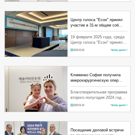
доверие – мы продолжим
работать еще лучше! …
Центр голоса "Есон" принял
участие в 31-м общем соб…
19 февраля 2025 года, среда
Центр голоса "Есон" принял
участие в 31-м очередном
2025-02-26
Читать далее >
общем собрании Корейской
международной медицинской
ассоциации 2025 года! …
Клименко София получила
микрохирургическую опер…
Благотворительная программа
второго полугодия 2024 года,
начавшаяся 8 октября, была
2025-01-16
Читать далее >
завершена 28 октября 2024
года. Отоларингологическая
клиника Центр голоса "Есо…
Посещение деловой встречи