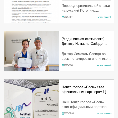
Перевод оригинальной статьи
на русский Источник:
Bizeconomy News
2025-04-11
Читать далее >
(https://www.bizeconomy.kr)
Сегодня голос — это не
просто средство общения, а
часть личного бренда и
самов…
[Медицинская стажировка]
Доктотр Исмаэль Сабидо …
Доктор Исмаэль Сабидо во
время стажировки в клинике
"Есон" изучил различные
2025-04-01
Читать далее >
методы микрохирургии
гортани, включая
феминизацию голоса,
удаление ларингеальных
папи…
Центр голоса «Есон» стал
официальным партнером Ц…
Наш Центр голоса «Есон»
стал официальным партнером
Центра медицинского туризма
2025-03-26
Читать далее >
в районе Каннам! Спасибо за