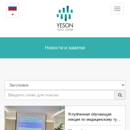
Новости
본
Toggle
문
и
navigat
내
용
заметки
바
로
가
Новости и заметки
기
Углубленная обучающая
лекция по медицинскому ту…