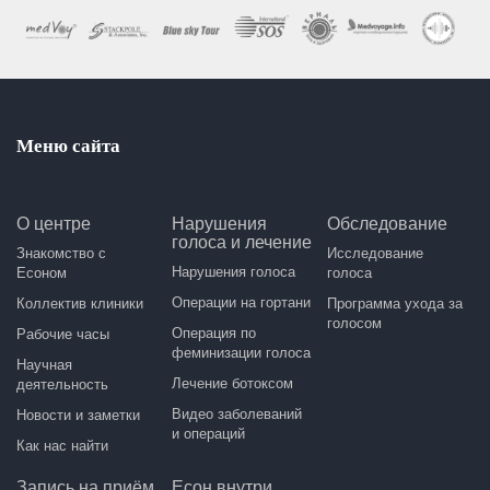
Меню сайта
О центре
Нарушения
Обследование
голоса и лечение
Знакомство с
Исследование
Нарушения голоса
Есоном
голоса
Операции на гортани
Коллектив клиники
Программа ухода за
голосом
Операция по
Рабочие часы
феминизации голоса
Научная
Лечение ботоксом
деятельность
Видео заболеваний
Новости и заметки
и операций
Как нас найти
Запись на приём
Есон внутри