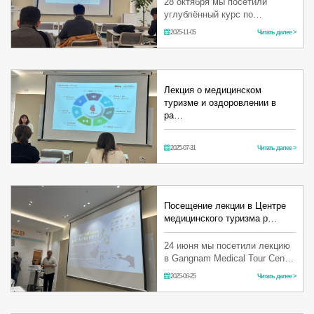
28 октября мы посетили
углублённый курс по
медицинскому туризму,
2025-11-05
Читать далее >
организованный Ассоциацией
медицинского туризма района
Каннам! Мы освоили
практические стратеги…
Лекция о медицинском
туризме и оздоровлении в
ра…
2025-07-31
Читать далее >
Посещение лекции в Центре
медицинского туризма р…
24 июня мы посетили лекцию
в Gangnam Medical Tour Center
и проанализировали
2025-06-25
Читать далее >
медицинский рынок в Юго-
Восточной Азии! "Есон" будет
продолжать развиваться и