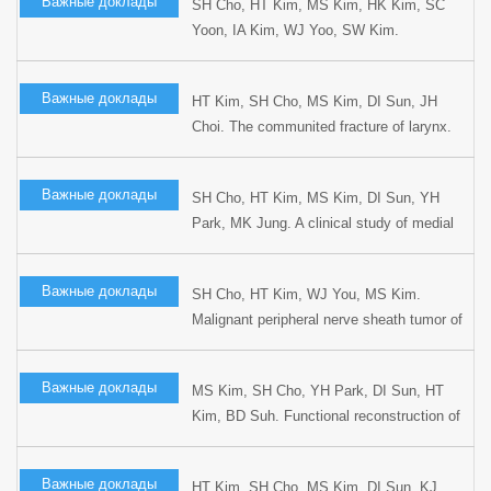
Важные доклады
SH Cho, HT Kim, MS Kim, HK Kim, SC
Yoon, IA Kim, WJ Yoo, SW Kim.
Combination therapy for advanced
maxillary sinus cancers. Korean J Head
Важные доклады
HT Kim, SH Cho, MS Kim, DI Sun, JH
Neck Oncol 1997;13:161-168.
Choi. The communited fracture of larynx.
Korean J Bronchoesophagol 1997;3;174-
180.
Важные доклады
SH Cho, HT Kim, MS Kim, DI Sun, YH
Park, MK Jung. A clinical study of medial
maxillectomy. Korean J Otolaryngol
1997;13:40-44.
Важные доклады
SH Cho, HT Kim, WJ You, MS Kim.
Malignant peripheral nerve sheath tumor of
the larynx. Korean J Otolaryngol
1997;40:450-456.
Важные доклады
MS Kim, SH Cho, YH Park, DI Sun, HT
Kim, BD Suh. Functional reconstruction of
oral cavity following partial glossectomy.
Oral Oncol 1997;3:174-180.
Важные доклады
HT Kim, SH Cho, MS Kim, DI Sun, KJ