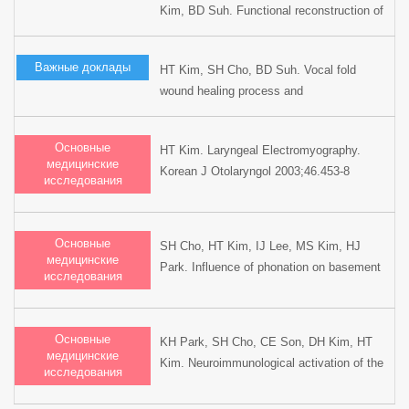
Kim, BD Suh. Functional reconstruction of
Logopedics and Phoniatrics, 1998,
the oral cavity following partial
Amsterdam, Netherlands.
glossectomy. The 5th International
Важные доклады
HT Kim, SH Cho, BD Suh. Vocal fold
Congress on Oral Cancer, 1997, London,
wound healing process and
England.
histopathological influence of phonation
after microlaryngeal surgery: basement
Основные
HT Kim. Laryngeal Electromyography.
membrane zone study. XVI World
медицинские
Korean J Otolaryngol 2003;46.453-8
Congress of Otolaryngology Head and
исследования
Neck Surgery, 1997, Sydney, Australia.
Основные
SH Cho, HT Kim, IJ Lee, MS Kim, HJ
медицинские
Park. Influence of phonation on basement
исследования
membrane zone recovery after
phonomicrosurgery : A canine model. Ann
Otol Rhinol Laryngol 2000;109:658-666.
Основные
KH Park, SH Cho, CE Son, DH Kim, HT
медицинские
Kim. Neuroimmunological activation of the
исследования
afferent laryngeal neural circuit in
experimentally induced laryngeal