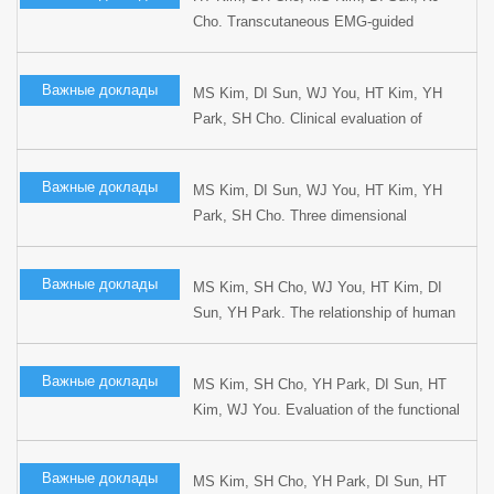
Cho. Transcutaneous EMG-guided
collagen injection in the treatment of
glottic insufficiency: role of new technique.
Важные доклады
MS Kim, DI Sun, WJ You, HT Kim, YH
The 2nd East Asian Conference of
Park, SH Cho. Clinical evaluation of
Phonosurgery, 1999, Seoul, Korea.
supracricoid partial laryngectomy. The 1st
World Congress on Head and Neck
Важные доклады
MS Kim, DI Sun, WJ You, HT Kim, YH
Oncology, 1998, Madrid, Spain.
Park, SH Cho. Three dimensional
reconstruction of the oral cavity with radial
forearm free flap. The 1st World Congress
Важные доклады
MS Kim, SH Cho, WJ You, HT Kim, DI
on Head and Neck Oncology, 1998,
Sun, YH Park. The relationship of human
Madrid, Spain.
papilloma virus to p53 and proliferative cell
nuclear antigen expression in head and
Важные доклады
MS Kim, SH Cho, YH Park, DI Sun, HT
neck cancer. The Fifth Research
Kim, WJ You. Evaluation of the functional
Workshop on the Biology, Prevention and
results following supracricoid
Treatment of Head and Neck Cancer,
laryngectomy. The 24th World Congress of
1998, Virginia, USA.
Важные доклады
MS Kim, SH Cho, YH Park, DI Sun, HT
the International Association of