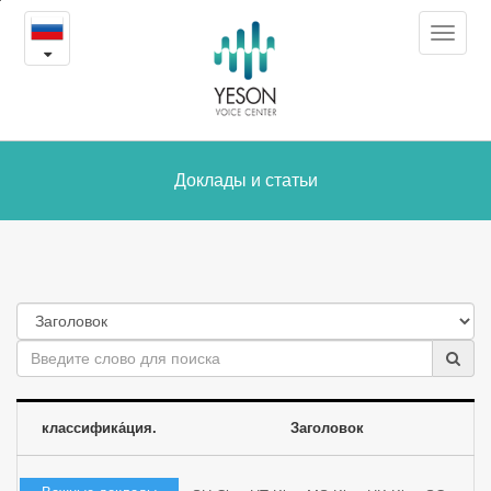
Доклады
본
Toggle
문
и
navigat
내
용
статьи
바
로
가
Доклады и статьи
기
классифика́ция.
Заголовок