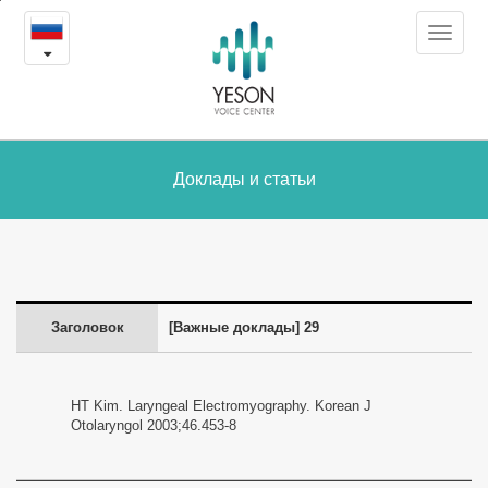
29
본
Toggle
문
-
navigat
내
용
Доклады
바
로
и
가
статьи
Доклады и статьи
기
Заголовок
[Важные доклады] 29
HT Kim. Laryngeal Electromyography. Korean J
Otolaryngol 2003;46.453-8