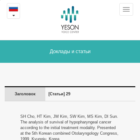
29
본
Toggle
문
-
navigat
내
용
Доклады
바
로
и
가
статьи
Доклады и статьи
기
Заголовок
[Статьи] 29
SH Cho, HT Kim, JM Kim, SW Kim, MS Kim, DI Sun.
The analysis of survival of hypopharyngeal cancer
according to the initial treatment modality. Presented
at the 5th Korean combined Otolaryngology Congress,
1999, Kyungju, Korea.