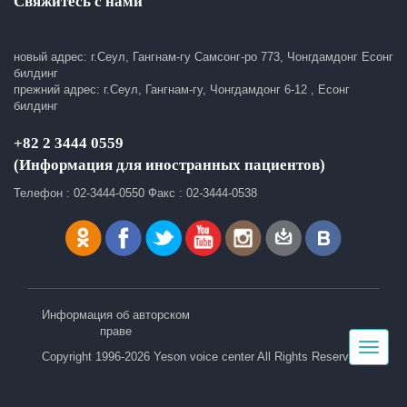
Свяжитесь с нами
новый адрес: г.Сеул, Гангнам-гу Самсонг-ро 773, Чонгдамдонг Есонг
билдинг
прежний адрес: г.Сеул, Гангнам-гу, Чонгдамдонг 6-12 , Есонг
билдинг
+82 2 3444 0559
(Информация для иностранных пациентов)
Телефон : 02-3444-0550 Факс : 02-3444-0538
Информация об авторском
праве
Toggle
Copyright 1996-2026 Yeson voice center All Rights Reserved.
navigat