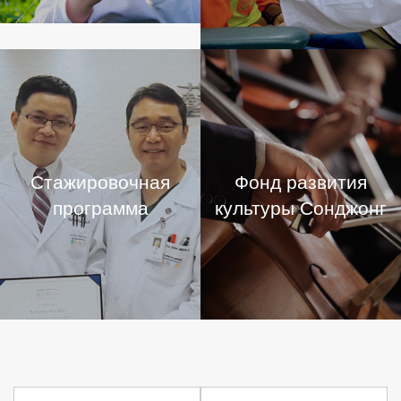
Стажировочная
Фонд развития
программа
культуры Сонджонг