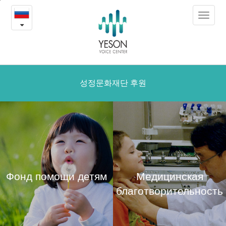
Медицинская
본
Toggle
문
благотворительность
navigat
내
용
바
로
가
성정문화재단 후원
기
Фонд помощи детям
Медицинская
благотворительность