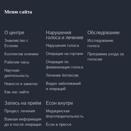
Меню сайта
О центре
Нарушения
Обследование
голоса и лечение
Знакомство с
Исследование
Нарушения голоса
Есоном
голоса
Операции на гортани
Коллектив клиники
Программа ухода за
голосом
Операция по
Рабочие часы
феминизации голоса
Научная
Лечение ботоксом
деятельность
Видео заболеваний
Новости и заметки
и операций
Как нас найти
Запись на приём
Есон внутри
Процесс лечения
Медицинская
благотворительность
Важная информация
до и после операции
Есон в прессе