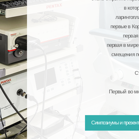
в кото
ларингопл
первые в Ко
первая
первая в мире
смещения пе
С
Первый во мн
Симпозиумы и презент