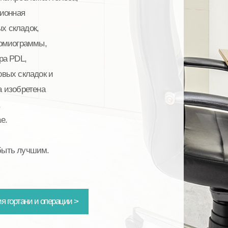
ционная
х складок,
ромиограммы,
ра PDL,
овых складок и
а изобретена
е.
 быть лучшим.
я гортани и операции >