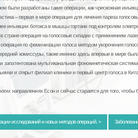
ром были разработаны такие операции, как чрескожная инъек
астика – первая в мире операция для лечения пареза голосовы
рее инъекции ботокса в мышцы гортани под контролем элект
 в стране операция на голосовые складки с применением лазе
 операция по феминизации голоса методом укорочения голос
редней комиссуры, также именно здесь впервые в мире был
и запатентована мультиканальная фонокинетическая система
ъемки и открыт филиал клиники и первый центр голоса в Кита
огих направлениях Есон и сейчас старается для того, чтобы
ации исследований и новых методов операций. >
Заболевани