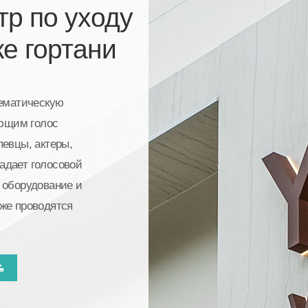
тр по уходу
ке гортани
тематическую
ющим голос
певцы, актеры,
радает голосовой
 оборудование и
же проводятся