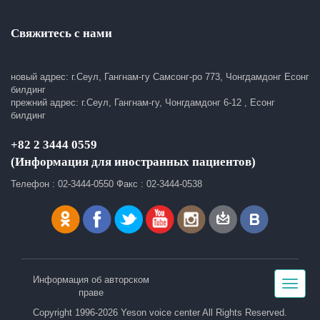
Свяжитесь с нами
новый адрес: г.Сеул, Гангнам-гу Самсонг-ро 773, Чонгдамдонг Есонг
билдинг
прежний адрес: г.Сеул, Гангнам-гу, Чонгдамдонг 6-12 , Есонг
билдинг
+82 2 3444 0559
(Информация для иностранных пациентов)
Телефон : 02-3444-0550 Факс : 02-3444-0538
Информация об авторском
Toggle
праве
navigat
Copyright 1996-2026 Yeson voice center All Rights Reserved.