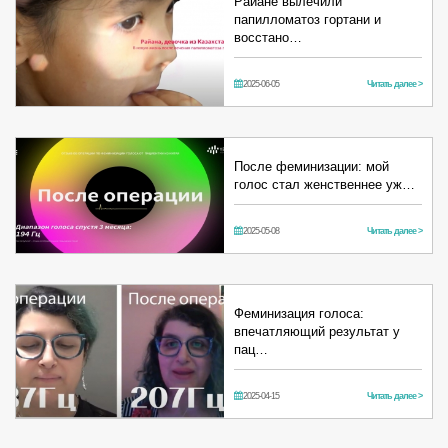
Райане вылечили
папилломатоз гортани и
восстано…
2025-06-05
Читать далее >
После феминизации: мой
голос стал женственнее уж…
2025-05-08
Читать далее >
Феминизация голоса:
впечатляющий результат у
пац…
2025-04-15
Читать далее >