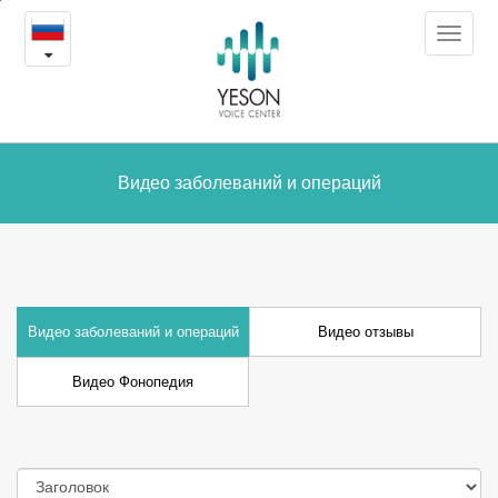
Видео
본
Toggle
문
заболеваний
navigat
내
용
и
바
로
операций
가
Видео заболеваний и операций
기
Видео заболеваний и операций
Видео отзывы
Видео Фонопедия