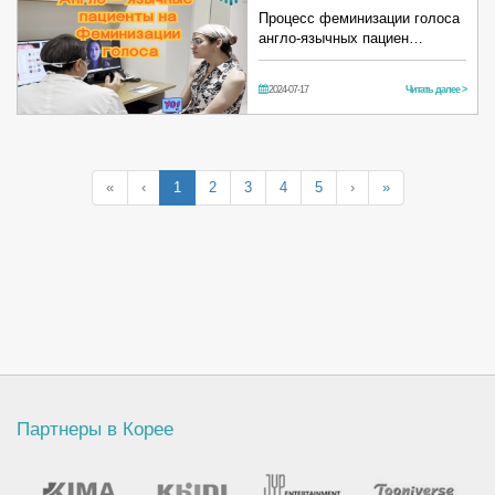
Процесс феминизации голоса
англо-язычных пациен…
2024-07-17
Читать далее >
«
‹
1
2
3
4
5
›
»
Партнеры в Корее