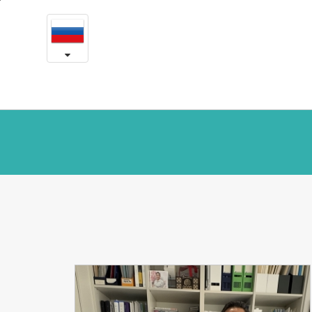
Есон
본
문
в
내
용
прессе
바
로
가
기