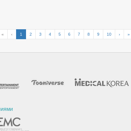
«
‹
1
2
3
4
5
6
7
8
9
10
›
»
ниями