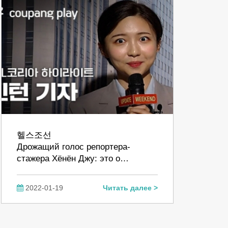
헬스조선
Дрожащий голос репортера-
стажера Хёнён Джу: это о…
2022-01-19
Читать далее >