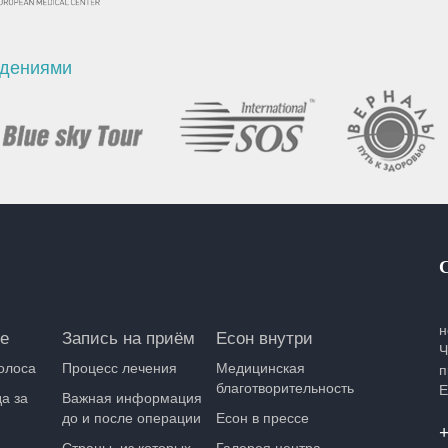
ждениями
н
е
Запись на приём
Есон внутри
Ч
олоса
Процесс лечения
Медицинская
п
благотворительность
Е
а за
Важная информация
до и после операции
Есон в прессе
+