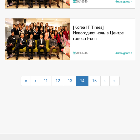
2014-12-16
Читать далее >
[Korea IT Times]
Новогодняя ночь в Центре
голоса Есон
2014-12-16
Читать далее >
«
‹
11
12
13
14
15
›
»