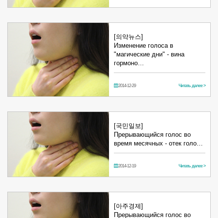
[의약뉴스]
Изменение голоса в
"магические дни" - вина
гормоно…
2014-12-29
Читать далее >
[국민일보]
Прерывающийся голос во
время месячных - отек голо…
2014-12-19
Читать далее >
[아주경제]
Прерывающийся голос во