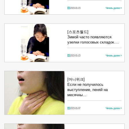
2015-01-15
Читать далее >
[스포츠월드]
Зимой часто появляются
узелки голосовых складок.…
2015-01-15
Читать далее >
[머니위크]
Если не получилось
выступление, пеняй на
месячны…
2015-01-07
Читать далее >