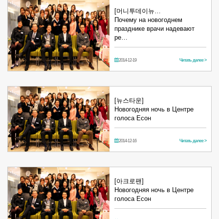
[머니투데이뉴…
Почему на новогоднем
празднике врачи надевают
ре…
2014-12-19
Читать далее >
[뉴스타운]
Новогодняя ночь в Центре
голоса Есон
2014-12-16
Читать далее >
[아크로팬]
Новогодняя ночь в Центре
голоса Есон