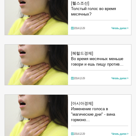
[헬스조선]
Толстый голос во время
месячных?
2014-12-29
Читать далее >
[헤럴드경제]
Во время месячных меньше
говори и ешь пищу против…
2014-12-29
Читать далее >
[아시아경제]
Изменение голоса в
"магические дни" - вина
гормоно…
2014-12-29
Читать далее >