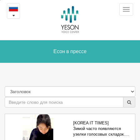
Есон
본
Toggle
문
в
navigat
내
용
прессе
바
로
가
Есон в прессе
기
[KOREA IT TIMES]
Зимой часто появляются
узелки голосовых складок.…