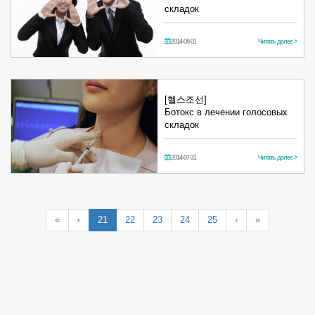
складок
2014-08-01
Читать далее >
[헬스조선]
Ботокс в лечении голосовых
складок
2014-07-31
Читать далее >
«
‹
21
22
23
24
25
›
»