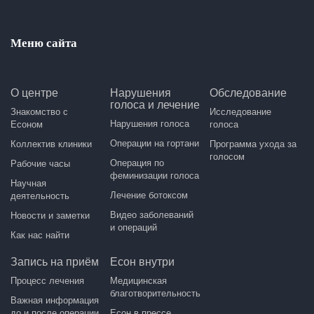
Меню сайта
О центре
Нарушения
Обследование
голоса и лечение
Знакомство с
Исследование
Нарушения голоса
Есоном
голоса
Операции на гортани
Коллектив клиники
Программа ухода за
голосом
Операция по
Рабочие часы
феминизации голоса
Научная
Лечение ботоксом
деятельность
Видео заболеваний
Новости и заметки
и операций
Как нас найти
Запись на приём
Есон внутри
Процесс лечения
Медицинская
благотворительность
Важная информация
до и после операции
Есон в прессе