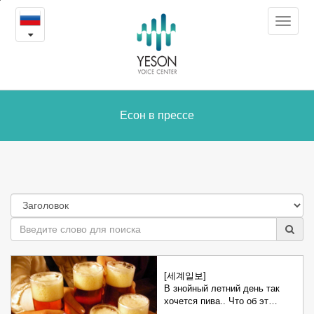
Есон
본
Toggle
문
в
navigat
내
용
прессе
바
로
가
Есон в прессе
기
[세계일보]
В знойный летний день так
хочется пива.. Что об эт…