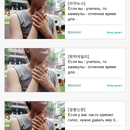
[의약뉴스]
Если вы - учитель, то
каникулы - отличное время
для…
2014-08-12
Читать далее >
[왓처데일리]
Если вы - учитель, то
каникулы - отличное время
для…
2014-08-12
Читать далее >
[경향신문]
Если у вас часто хрипнет
голос, нужно давать ему б…