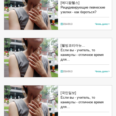
[메디팜헬스]
Рецидивирующие певческие
узелки - как бороться?
2014-08-13
Читать далее >
[웰빙코리아뉴…
Если вы - учитель, то
каникулы - отличное время
для…
2014-08-13
Читать далее >
[국민일보]
Если вы - учитель, то
каникулы - отличное время
для…