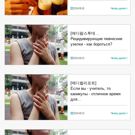
2014-08-18
Читать далее >
[메디팜스투데…
Рецидивирующие певческие
узелки - как бороться?
2014-08-13
Читать далее >
[메디컬리포트]
Если вы - учитель, то
каникулы - отличное время
для…
2014-08-13
Читать далее >