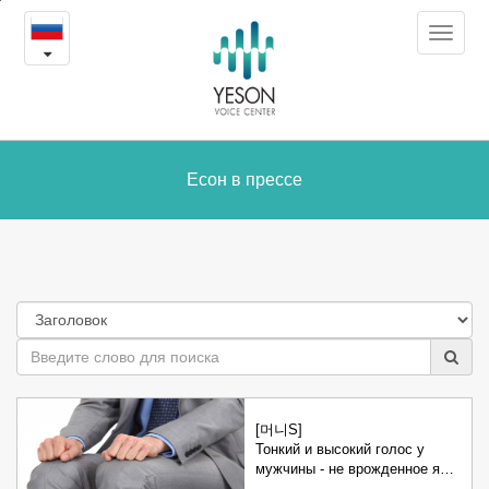
Есон
본
Toggle
문
в
navigat
내
용
прессе
바
로
가
Есон в прессе
기
[머니S]
Тонкий и высокий голос у
мужчины - не врожденное я…