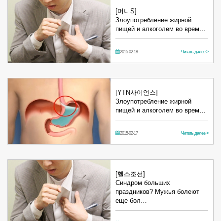
[머니S]
Злоупотребление жирной
пищей и алкоголем во врем…
2015-02-18
Читать далее >
[YTN사이언스]
Злоупотребление жирной
пищей и алкоголем во врем…
2015-02-17
Читать далее >
[헬스조선]
Синдром больших
праздников? Мужья болеют
еще бол…