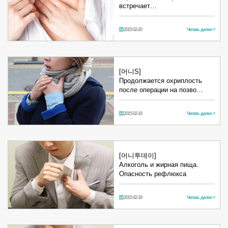
встречает…
2015-02-20
Читать далее >
[머니S]
Продолжается охриплость
после операции на позво…
2015-02-19
Читать далее >
[머니투데이]
Алкоголь и жирная пища.
Опасность рефлюкса
2015-02-19
Читать далее >