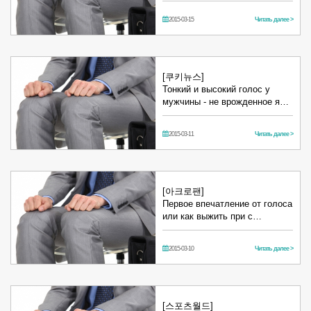
2015-03-15
Читать далее >
[쿠키뉴스]
Тонкий и высокий голос у
мужчины - не врожденное я…
2015-03-11
Читать далее >
[아크로팬]
Первое впечатление от голоса
или как выжить при с…
2015-03-10
Читать далее >
[스포츠월드]