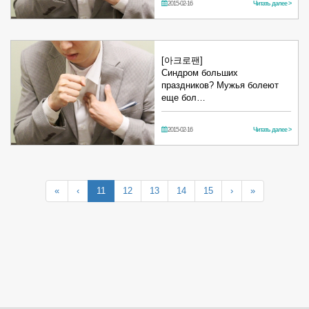
2015-02-16
Читать далее >
[아크로팬]
Синдром больших
праздников? Мужья болеют
еще бол…
2015-02-16
Читать далее >
«
‹
11
12
13
14
15
›
»