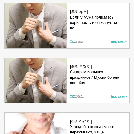
[쿠키뉴스]
Если у мужа появилась
охриплость и он жалуется
на…
2015-02-24
Читать далее >
[헤럴드경제]
Синдром больших
праздников? Мужья болеют
еще бол…
2015-02-21
Читать далее >
[아시아경제]
У людей, которые много
переживают, чаще