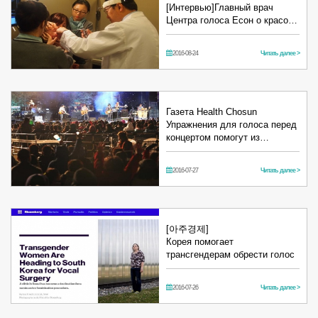
[Интервью]Главный врач
Центра голоса Есон о красо…
2016-08-24
Читать далее >
Газета Health Chosun
Упражнения для голоса перед
концертом помогут из…
2016-07-27
Читать далее >
[아주경제]
Корея помогает
трансгендерам обрести голос
2016-07-26
Читать далее >