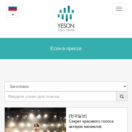
Есон
본
Toggle
문
в
navigat
내
용
прессе
바
로
가
Есон в прессе
기
[한국일보]
Секрет красивого голоса
актеров мюзиклов