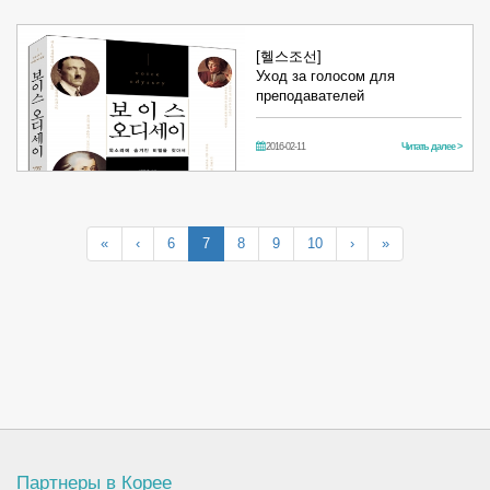
[헬스조선]
Уход за голосом для
преподавателей
2016-02-11
Читать далее >
«
‹
6
7
8
9
10
›
»
Партнеры в Корее