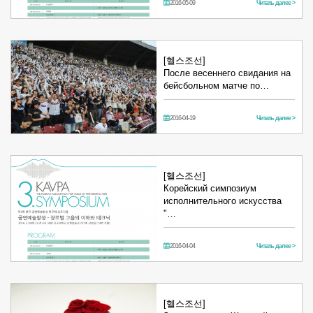
2016-05-09
Читать далее >
[헬스조선]
После весеннего свидания на
бейсбольном матче по…
2016-04-19
Читать далее >
[헬스조선]
Корейский симпозиум
исполнительного искусства
"…
2016-04-04
Читать далее >
[헬스조선]