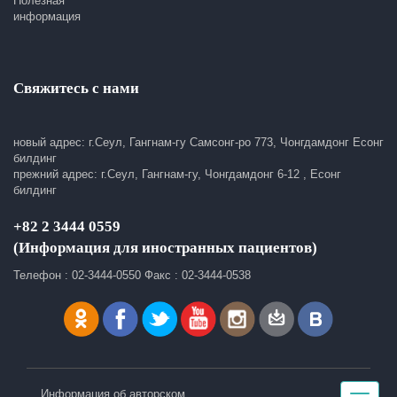
Полезная
информация
Свяжитесь с нами
новый адрес: г.Сеул, Гангнам-гу Самсонг-ро 773, Чонгдамдонг Есонг
билдинг
прежний адрес: г.Сеул, Гангнам-гу, Чонгдамдонг 6-12 , Есонг
билдинг
+82 2 3444 0559
(Информация для иностранных пациентов)
Телефон : 02-3444-0550 Факс : 02-3444-0538
Информация об авторском
Toggle