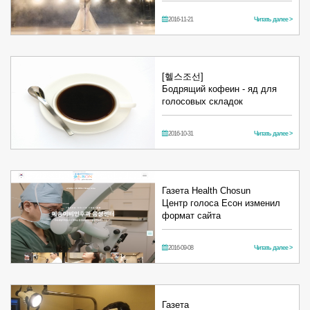
2016-11-21
Читать далее >
[헬스조선]
Бодрящий кофеин - яд для
голосовых складок
2016-10-31
Читать далее >
Газета Health Chosun
Центр голоса Есон изменил
формат сайта
2016-09-08
Читать далее >
Газета