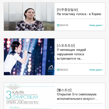
[미주중앙일보]
На пластику голоса - в Корею
2016-07-26
Читать далее >
[스포츠조선]
У непоющих людей
нарушения голоса
встречаются ча…
2016-06-22
Читать далее >
[헬스조선]
Открытие 3-го симпозиума
исполнительного искусст…