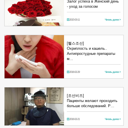
Залог успеха в Женский день
- уход за голосом
2015-03-11
Читать далее >
[헬스조선]
Охриплость и кашель..
Антипростудные препараты
м…
2016-02-29
Читать далее >
[조선비즈]
Пациенты желают проходить
больше обследований. Р…
2016-02-21
Читать далее >