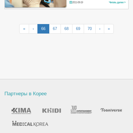
2011-08-19
Читать далее >
«
‹
66
67
68
69
70
›
»
Партнеры в Корее