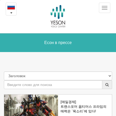
Есон
본
Toggle
문
в
navigat
내
용
прессе
바
로
가
Есон в прессе
기
[매일경제]
트랜스포머 옵티머스 프라임의
매력은 `목소리`에 있다!