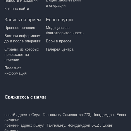
Видео заболеваний
Новости и заметки
и операций
Как нас найти
Запись на приём
Есон внутри
Процесс лечения
Медицинская
благотворительность
Важная информация
до и после операции
Есон в прессе
Страны, из которых
Галерея центра
приезжают на
лечение
Полезная
информация
Свяжитесь с нами
новый адрес: г.Сеул, Гангнам-гу Самсонг-ро 773, Чонгдамдонг Есонг
билдинг
прежний адрес: г.Сеул, Гангнам-гу, Чонгдамдонг 6-12 , Есонг
билдинг