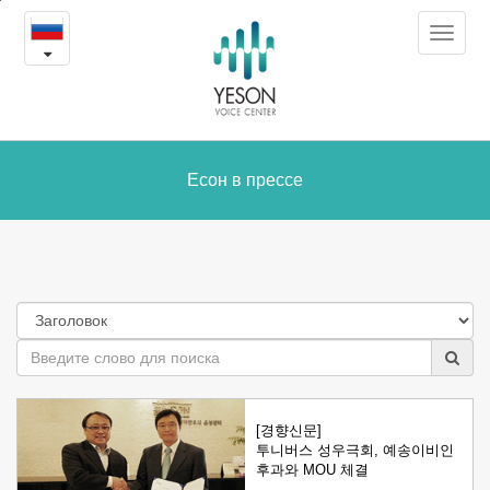
Есон
본
Toggle
문
в
navigat
내
용
прессе
바
로
가
Есон в прессе
기
[경향신문]
투니버스 성우극회, 예송이비인
후과와 MOU 체결