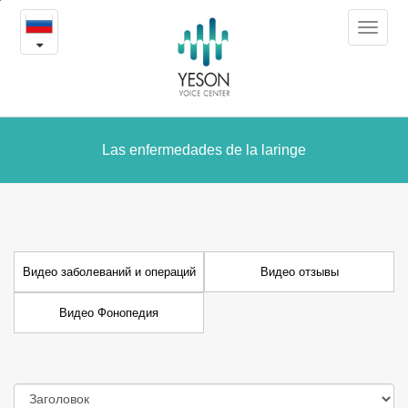
Видео
본
Toggle
문
заболеваний
navigat
내
용
и
바
로
операций
가
Las enfermedades de la laringe
기
Видео заболеваний и операций
Видео отзывы
Видео Фонопедия