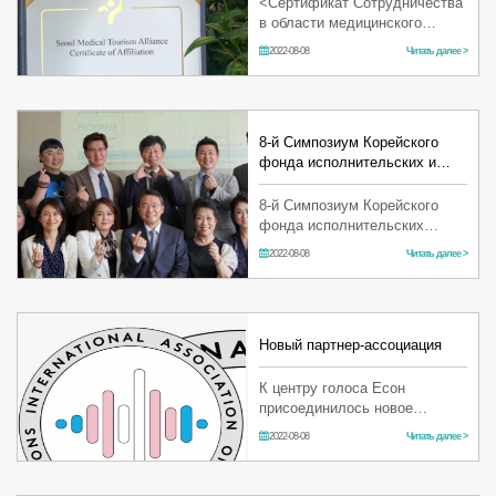
<Сертификат Сотрудничества
в области медицинского
туризма г. Сеул> Центр
2022-08-08
Читать далее >
голоса Есон выбран в
качестве партнерской
организации по продвижению
медицинс…
8-й Симпозиум Корейского
фонда исполнительских и…
8-й Симпозиум Корейского
фонда исполнительских
искусств Дата: 28 мая 2022 г.
2022-08-08
Читать далее >
9:30-13:10 Место проведения:
Zoom Online симпозиум
Новый партнер-ассоциация
К центру голоса Есон
присоединилось новое
партнерское зарубежное
2022-08-08
Читать далее >
учреждение :) "International
Association of TransVoice
Surgeons(IATVS)" Основанная