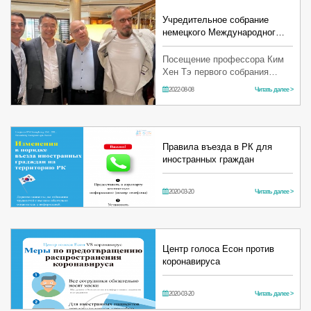
в Германии ассоциация хиру…
Учредительное собрание
немецкого Международног…
Посещение профессора Ким
Хен Тэ первого собрания
ассоциации, проходящего в
2022-08-08
Читать далее >
Берлине, Германия, с 9 по 12
июня 2022 года. Участие в
учредительном собрании и
ко…
Правила въезда в РК для
иностранных граждан
2020-03-20
Читать далее >
Центр голоса Есон против
коронавируса
2020-03-20
Читать далее >