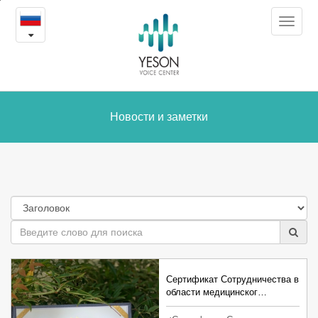
Новости
본
Toggle
문
и
navigat
내
용
заметки
바
로
가
Новости и заметки
기
Сертификат Сотрудничества в
области медицинског…