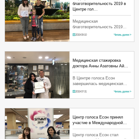
благотворительность 2019 в
Центре гол…
Медицинская
благотворительность 2019
завершилась 23 августа,
2019-09-10
Читать далее >
продлившись около месяца. С
2011 года, вот уже на
протяжении 8 лет, Центр
голоса Есон принимает
участие в …
Медицинская стажировка
доктора Анны Азатовны Ай…
В Центре голоса Есон
завершилась медицинская
стажировка доктора Анны
2019-07-31
Читать далее >
Азатовны Айрапетян из
Армении, которая проходила в
течение 7 недель, с 3 июня по
18 июля 2019 года. …
Центр голоса Есон принял
участие в Международной…
Центр голоса Есон стал