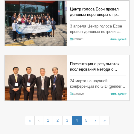
Центр голоса Есон провел
деловые переговоры с пр…
3 апреля Центр голоса Есон
провел деловые встречи с
представителями
2019-04-11
Читать далее >
медицинского туризма из
Казахстана, организованные
Центром Медицинского
Туризма района Кан…
Презентация о результатах
исследования метода о…
24 марта на научной
конференции по GID (gender
identity disorder =
2019-03-29
Читать далее >
расстройство половой
идентификации) в г. Окаяма,
Япония.директор и главный
врач Центра голоса Есон,
доктор Ким Хё…
«
‹
1
2
3
4
5
›
»