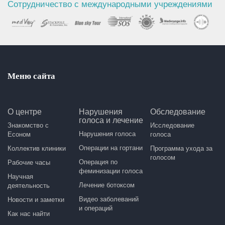
Сотрудничество с международными учреждениями
Меню сайта
О центре
Нарушения
Обследование
голоса и лечение
Знакомство с
Исследование
Нарушения голоса
Есоном
голоса
Операции на гортани
Коллектив клиники
Программа ухода за
голосом
Операция по
Рабочие часы
феминизации голоса
Научная
Лечение ботоксом
деятельность
Видео заболеваний
Новости и заметки
и операций
Как нас найти