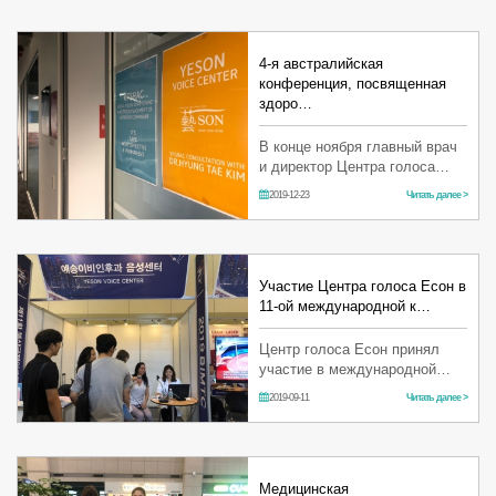
4-я австралийская
конференция, посвященная
здоро…
В конце ноября главный врач
и директор Центра голоса
Есон Ким Хёнтэ принял
2019-12-23
Читать далее >
участиве в трехдневной
конференции в Австралии,
посвященной здоровью
трансгендерных ж…
Участие Центра голоса Есон в
11-ой международной к…
Центр голоса Есон принял
участие в международной
конвенции медицинского
2019-09-11
Читать далее >
туризма, проходившей в
выставочном комплексе
BEXCO в Пусане с 30 по 31
августа. Выставка пр…
Медицинская