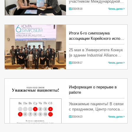
участником Международной
Выставки медицинского
2019-06-18
Читать далее >
туризма Travel Mart 2019,
которая проводилась с 6 по 7
июня в выставочном
комплексе COEX. В этом го…
Итоги 6-го симпозиума
ассоциации Корейского испо…
25 мая в Университете Конкук
(в здании Industrial Alliance
Building) прошел «6-й
2019-06-17
Читать далее >
симпозиум Корейской
ассоциации исполнительного
искусства» при поддержке
Центра голоса Есон. Ко…
Информация о перерыве в
работе
Уважаемые пациенты! В связи
с праздником, Центр голоса
Есон не будет работать 1 мая.
2019-04-23
Читать далее >
Просим прощения за
доставленные неудобства.