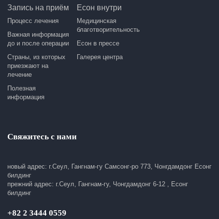
Запись на приём
Есон внутри
Процесс лечения
Медицинская
благотворительность
Важная информация
до и после операции
Есон в прессе
Страны, из которых
Галерея центра
приезжают на
лечение
Полезная
информация
Свяжитесь с нами
новый адрес: г.Сеул, Гангнам-гу Самсонг-ро 773, Чонгдамдонг Есонг
билдинг
прежний адрес: г.Сеул, Гангнам-гу, Чонгдамдонг 6-12 , Есонг
билдинг
+82 2 3444 0559