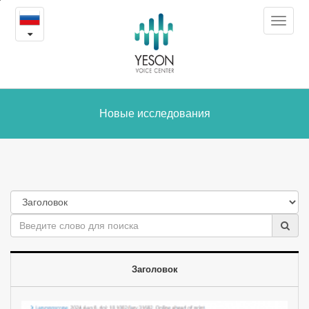
Новые
본
Toggle
문
исследования
navigat
내
용
바
로
가
Новые исследования
기
Заголовок