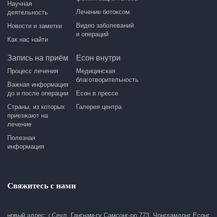
Научная
Лечение ботоксом
деятельность
Видео заболеваний
Новости и заметки
и операций
Как нас найти
Запись на приём
Есон внутри
Процесс лечения
Медицинская
благотворительность
Важная информация
до и после операции
Есон в прессе
Страны, из которых
Галерея центра
приезжают на
лечение
Полезная
информация
Свяжитесь с нами
новый адрес: г.Сеул, Гангнам-гу Самсонг-ро 773, Чонгдамдонг Есонг