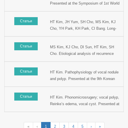
Presented at the Symposium of 1st World
Presented at the Voice Foundation’s 32th
voice day, 2003, Seoul, Korea.
annual symposium: Care of the
professional voice. 2003, Philadelphia,
Статьи
HT Kim, JH Yum, SH Cho, MS Kim, KJ
USA.
Cho, YH Park, KH Park, CI Bang. Long-
term outcome of the voice rehabilitation
after total laryngectomy. Presented at the
Статьи
MS Kim, KJ Cho, DI Sun, HT Kim, SH
10th Korean combined Otolaryngology
Cho. Etiological analysis of recurrence
Congress, 2002, Seoul, Korea
and operative failure after supracricoid
laryngectomy. Presented at the 9th
Статьи
HT Kim. Pathophysiology of vocal nodule
Korean combined Otolaryngology
and polyp. Presented at the 9th Korean
Congress, 2002, Seoul, Korea.
combined Otolaryngology Congress, 2002,
Seoul, Korea.
Статьи
HT Kim. Phonomicrosrugery; vocal polyp,
Reinke’s edema, vocal cyst. Presented at
the 17th Korean Society of Logopedics
and Phoniatrics, 2002, Seoul, Korea.
«
‹
1
2
3
4
5
›
»