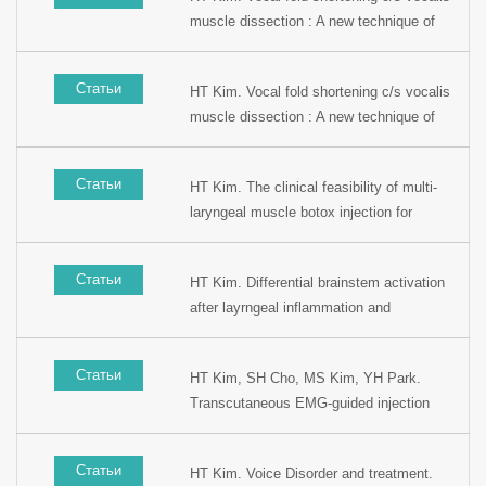
Otolaryngology Congress, 2006, Seoul,
muscle dissection : A new technique of
Korea.
voice feminization surgery. Presented at
the 79th Korean Otolaryngology Congress,
Статьи
HT Kim. Vocal fold shortening c/s vocalis
2005, Seoul, Korea.
muscle dissection : A new technique of
voice feminization surgery. Presented at
the 79th Korean Otolaryngology Congress,
Статьи
HT Kim. The clinical feasibility of multi-
2005, Seoul, Korea.
laryngeal muscle botox injection for
spasmodic dysphnoia. Presented at the
78th Korean Otolaryngology Congress,
Статьи
HT Kim. Differential brainstem activation
2004, Seoul, Korea.
after layrngeal inflammation and
mechanical injury and its comparison with
physiological laryngeal afferent
Статьи
HT Kim, SH Cho, MS Kim, YH Park.
stimulation. Presented at the 78th Korean
Transcutaneous EMG-guided injection
Otolaryngology Congress, 2004, Seoul,
laryngeal augmentation in treatment of
Korea.
glottic insufficiency; Role of new
Статьи
HT Kim. Voice Disorder and treatment.
technique and long term results.