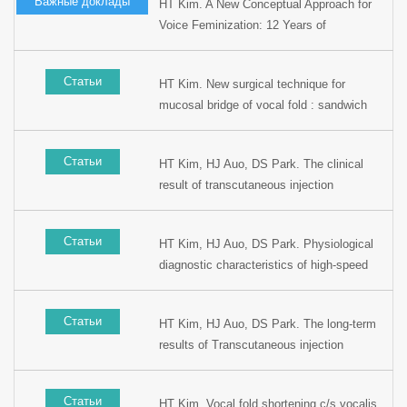
Важные доклады
HT Kim. A New Conceptual Approach for
Voice Feminization: 12 Years of
Experience. Laryngoscope.
2017;127(5):1102-1108.
Статьи
HT Kim. New surgical technique for
mucosal bridge of vocal fold : sandwich
mucosal flap laryngoplasty. Presented at
the The Voice Foundation’s 38th Annunal
Статьи
HT Kim, HJ Auo, DS Park. The clinical
Symposium: Care of the Professional
result of transcutaneous injection
Voice, 2009, Philadelphia, USA.
laryngoplasty with calcium
hydroxyapatite(CaHA) in the vocal fold
Статьи
HT Kim, HJ Auo, DS Park. Physiological
paralysis. Presented at the 81th Korean
diagnostic characteristics of high-speed
Otoalaryngology Congress, 2007, Seoul,
digital videoendoscopy in voice disorders.
Korea.
Presented at the 80th Krean
Статьи
HT Kim, HJ Auo, DS Park. The long-term
Otolaryngology Congress, 2006, Seoul,
results of Transcutaneous injection
Korea.
laryangoplasty in scarred vocal fold.
Presented at the 80th Krean
Статьи
HT Kim. Vocal fold shortening c/s vocalis