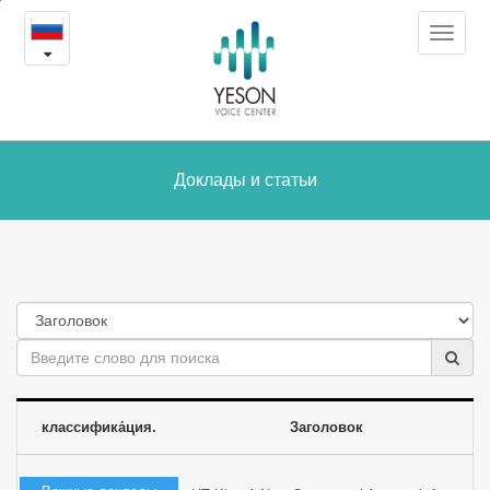
Доклады
본
Toggle
문
и
navigat
내
용
статьи
바
로
가
Доклады и статьи
기
классифика́ция.
Заголовок