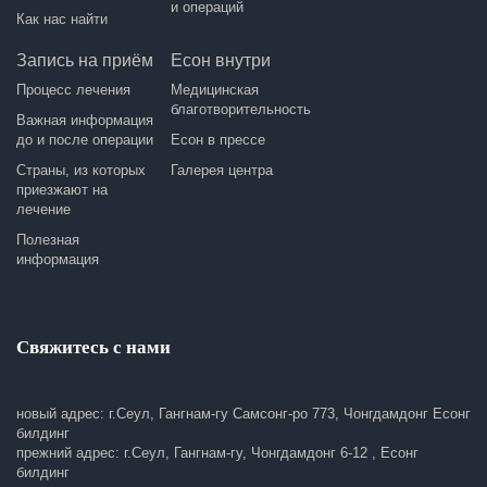
и операций
Как нас найти
Запись на приём
Есон внутри
Процесс лечения
Медицинская
благотворительность
Важная информация
до и после операции
Есон в прессе
Страны, из которых
Галерея центра
приезжают на
лечение
Полезная
информация
Свяжитесь с нами
новый адрес: г.Сеул, Гангнам-гу Самсонг-ро 773, Чонгдамдонг Есонг
билдинг
прежний адрес: г.Сеул, Гангнам-гу, Чонгдамдонг 6-12 , Есонг
билдинг