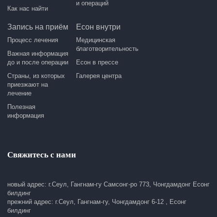
и операций
Как нас найти
Запись на приём
Есон внутри
Процесс лечения
Медицинская
благотворительность
Важная информация
до и после операции
Есон в прессе
Страны, из которых
Галерея центра
приезжают на
лечение
Полезная
информация
Свяжитесь с нами
новый адрес: г.Сеул, Гангнам-гу Самсонг-ро 773, Чонгдамдонг Есонг
билдинг
прежний адрес: г.Сеул, Гангнам-гу, Чонгдамдонг 6-12 , Есонг
билдинг