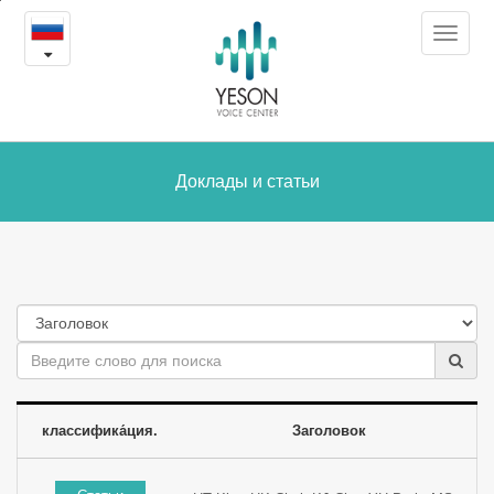
Доклады
본
Toggle
문
и
navigat
내
용
статьи
바
로
가
Доклады и статьи
기
классифика́ция.
Заголовок