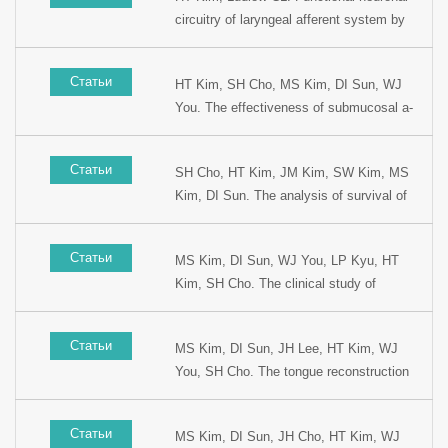
Otolaryngology, 2002, Seoul, Korea.
circuitry of laryngeal afferent system by
gE mutant pseudorabies virus. Presented
at the 76th Cogress of Korean Society of
Статьи
HT Kim, SH Cho, MS Kim, DI Sun, WJ
Otolaryngology, 2002, Seoul, Korea.
You. The effectiveness of submucosal a-
interferon injection for preventing from
recurrence. Presented at the 5th Korean
Статьи
SH Cho, HT Kim, JM Kim, SW Kim, MS
combined Otolaryngologic Congress,
Kim, DI Sun. The analysis of survival of
1999, Kyungju, Korea.
hypopharyngeal cancer according to the
initial treatment modality. Presented at the
Статьи
MS Kim, DI Sun, WJ You, LP Kyu, HT
5th Korean combined Otolaryngology
Kim, SH Cho. The clinical study of
Congress, 1999, Kyungju, Korea.
regional metastasis of occult primary
cancer in Head and Neck. Presented at
Статьи
MS Kim, DI Sun, JH Lee, HT Kim, WJ
the 15th Korean Head and Neck Surgery
You, SH Cho. The tongue reconstruction
Winter Meeting, 1999. Youngpyung,
using radial forearm free flap after
Korea.
glossectomy. Presented at the 15th
Статьи
MS Kim, DI Sun, JH Cho, HT Kim, WJ
Korean Head and Neck Surgery Winter