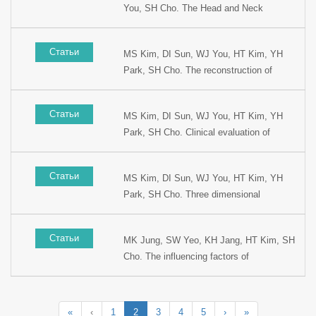
You, SH Cho. The Head and Neck
Meeting, 1999, Kyungju, Korea.
reconstruction using radial forearm free
flap. Presented at the 5th Korean
Статьи
MS Kim, DI Sun, WJ You, HT Kim, YH
combined Otolaryngology Congress, 1999,
Park, SH Cho. The reconstruction of
Kyungju, Korea.
hypopharyngeal stenosis using radial
forearm free flap. Presented at the 15th
Статьи
MS Kim, DI Sun, WJ You, HT Kim, YH
Korean Head and Neck Surgery Winter
Park, SH Cho. Clinical evaluation of
Meeting, 1999, Youngpyung, Korea.
supracricoid partial laryngectomy.
Presented at the 1st World Congress on
Статьи
MS Kim, DI Sun, WJ You, HT Kim, YH
Head and Neck Oncology, 1998, Madrid,
Park, SH Cho. Three dimensional
Spain
reconstruction of the oral cavity with radial
forearm free flap. Presented at the 1st
Статьи
MK Jung, SW Yeo, KH Jang, HT Kim, SH
World Congress on Head and Neck
Cho. The influencing factors of
Oncology, 1998, Madrid, Spain.
Cisplatinum to ototoxicity and preventing
effects of Sodium thiosulfate. Presented
at the 72nd Congress of Korean Society of
«
‹
1
2
3
4
5
›
»