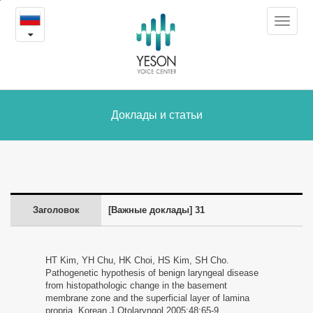
31
본
Toggle
문
-
navigat
내
용
Доклады
바
로
и
가
статьи
Доклады и статьи
기
Заголовок
[Важные доклады] 31
HT Kim, YH Chu, HK Choi, HS Kim, SH Cho.
Pathogenetic hypothesis of benign laryngeal disease
from histopathologic change in the basement
membrane zone and the superficial layer of lamina
propria. Korean J Otolaryngol 2005;48:65-9.