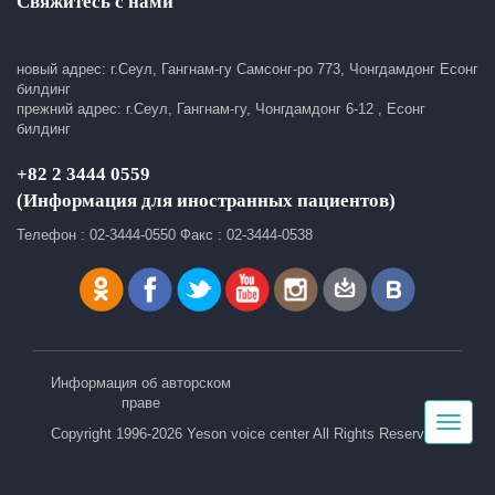
Свяжитесь с нами
новый адрес: г.Сеул, Гангнам-гу Самсонг-ро 773, Чонгдамдонг Есонг
билдинг
прежний адрес: г.Сеул, Гангнам-гу, Чонгдамдонг 6-12 , Есонг
билдинг
+82 2 3444 0559
(Информация для иностранных пациентов)
Телефон : 02-3444-0550 Факс : 02-3444-0538
Информация об авторском
праве
Toggle
Copyright 1996-2026 Yeson voice center All Rights Reserved.
navigat