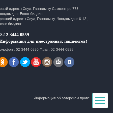
овый адрес: г.Сеул, Гангнам-гу Самсонг-ро 773,
онгдамдонг Есонг билдинг
режний адрес: г.Сеул, Гангнам-гу, Чонгдамдонг 6-12 ,
сонг билдинг
82 2 3444 0559
(Информация для иностранных пациентов)
елефон : 02-3444-0550 Факс : 02-3444-0538
Toggle
Информация об авторском праве
navigati