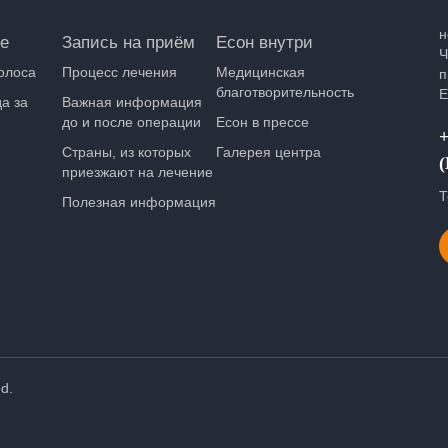
н
е
Запись на приём
Есон внутри
Ч
олоса
Процесс лечения
Медицинская
п
благотворительность
Е
а за
Важная информация
до и после операции
Есон в прессе
+
Страны, из которых
Галерея центра
приезжают на лечение
Т
Полезная информация
d.