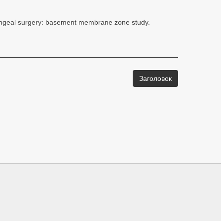
aryngeal surgery: basement membrane zone study.
Заголовок