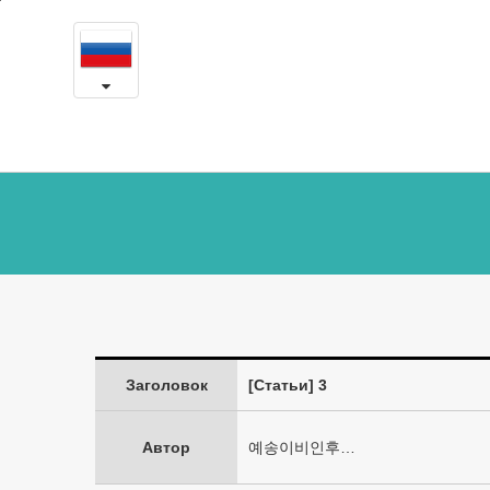
3
본
문
-
내
용
Доклады
바
로
и
가
статьи
기
Заголовок
[Статьи] 3
Автор
예송이비인후…