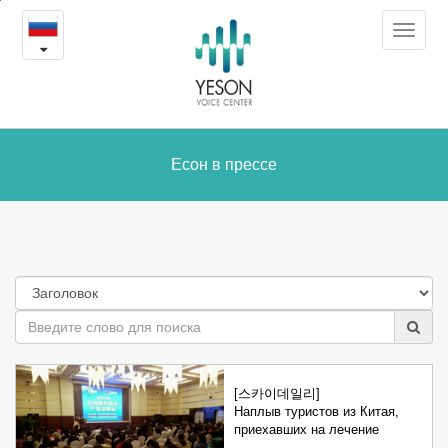
Есон
본
Toggle
문
в
navigat
내
용
прессе
바
로
가
Есон в прессе
기
[스카이데일리]
Наплыв туристов из Китая,
приехавших на лечение