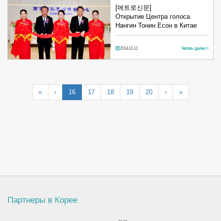
[메트로신문]
Открытие Центра голоса
Нангин Тонин Есон в Китае
2014-11-11
Читать далее >
«
‹
16
17
18
19
20
›
»
Партнеры в Корее