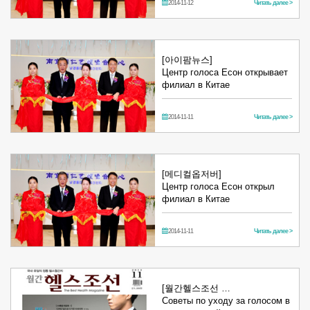
2014-11-12
Читать далее >
[아이팜뉴스]
Центр голоса Есон открывает
филиал в Китае
2014-11-11
Читать далее >
[메디컬옵저버]
Центр голоса Есон открыл
филиал в Китае
2014-11-11
Читать далее >
[월간헬스조선 …
Советы по уходу за голосом в