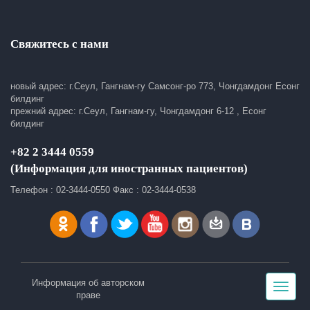
Свяжитесь с нами
новый адрес: г.Сеул, Гангнам-гу Самсонг-ро 773, Чонгдамдонг Есонг
билдинг
прежний адрес: г.Сеул, Гангнам-гу, Чонгдамдонг 6-12 , Есонг
билдинг
+82 2 3444 0559
(Информация для иностранных пациентов)
Телефон : 02-3444-0550 Факс : 02-3444-0538
Информация об авторском
Toggle
праве
navigat