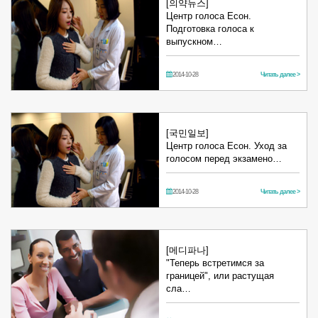
[의약뉴스]
Центр голоса Есон.
Подготовка голоса к
выпускном…
2014-10-28
Читать далее >
[국민일보]
Центр голоса Есон. Уход за
голосом перед экзамено…
2014-10-28
Читать далее >
[메디파나]
"Теперь встретимся за
границей", или растущая
сла…