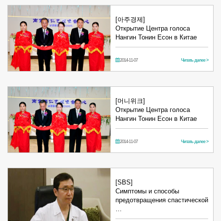
[아주경제]
Открытие Центра голоса
Нангин Тонин Есон в Китае
2014-11-07
Читать далее >
[머니위크]
Открытие Центра голоса
Нангин Тонин Есон в Китае
2014-11-07
Читать далее >
[SBS]
Симптомы и способы
предотвращения спастической
…