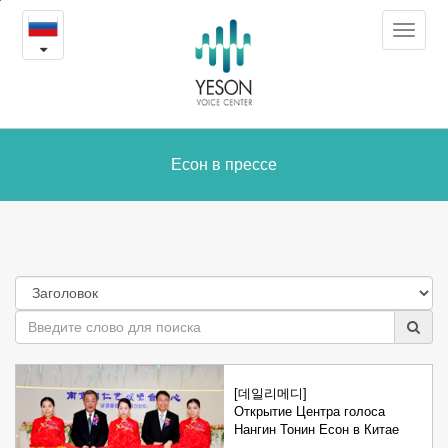
Есон
본
Toggle
문
в
navigat
내
용
прессе
바
로
가
Есон в прессе
기
[데일리메디]
Открытие Центра голоса
Нангин Тонин Есон в Китае