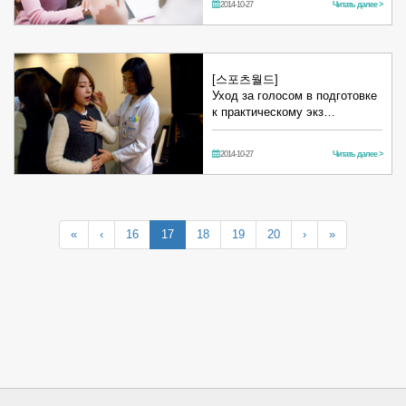
2014-10-27
Читать далее >
[스포츠월드]
Уход за голосом в подготовке
к практическому экз…
2014-10-27
Читать далее >
«
‹
16
17
18
19
20
›
»