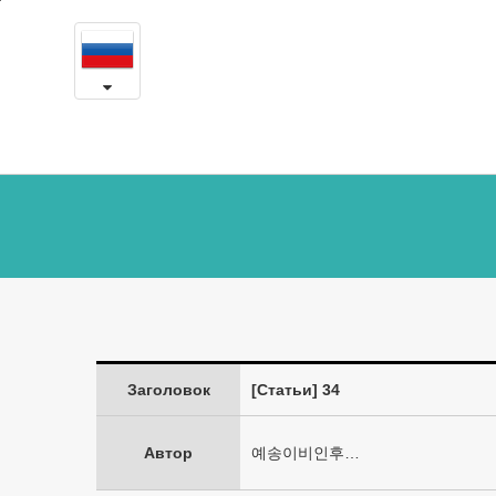
34
본
문
-
내
용
Доклады
바
로
и
가
статьи
기
Заголовок
[Статьи] 34
Автор
예송이비인후…