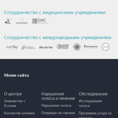
Сотрудничество с медицинскими учреждениями
Сотрудничество с международными учреждениями
Меню сайта
О центре
Нарушения
Обследование
голоса и лечение
Знакомство с
Исследование
Нарушения голоса
Есоном
голоса
Операции на гортани
Коллектив клиники
Программа ухода за
голосом