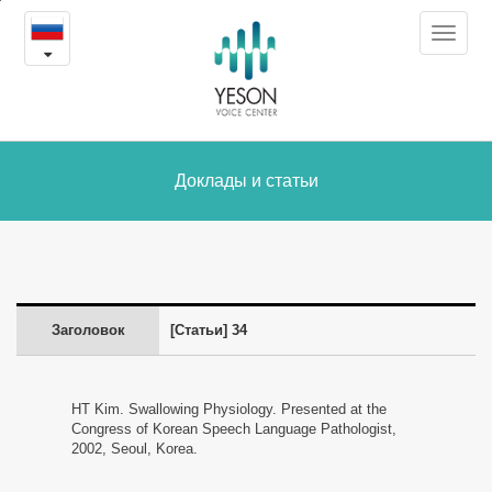
34
본
Toggle
문
-
navigat
내
용
Доклады
바
로
и
가
статьи
Доклады и статьи
기
Заголовок
[Статьи] 34
HT Kim. Swallowing Physiology. Presented at the
Congress of Korean Speech Language Pathologist,
2002, Seoul, Korea.