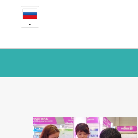
Новости
본
문
и
내
용
заметки
바
로
가
기