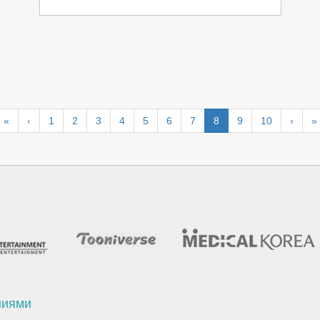
«
‹
1
2
3
4
5
6
7
8
9
10
›
»
ниями